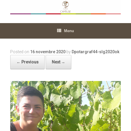
Skip
to
content
Menu
Posted on
16 novembre 2020
by
Dpotargraf44-slg2020ok
← Previous
Next →