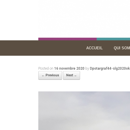
Skip
to
content
ACCUEIL
QUI SO
Posted on
16 novembre 2020
by
Dpotargraf44-slg2020ok
← Previous
Next →