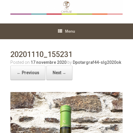
Skip
to
content
Menu
20201110_155231
Posted on
17 novembre 2020
by
Dpotargraf44-slg2020ok
← Previous
Next →