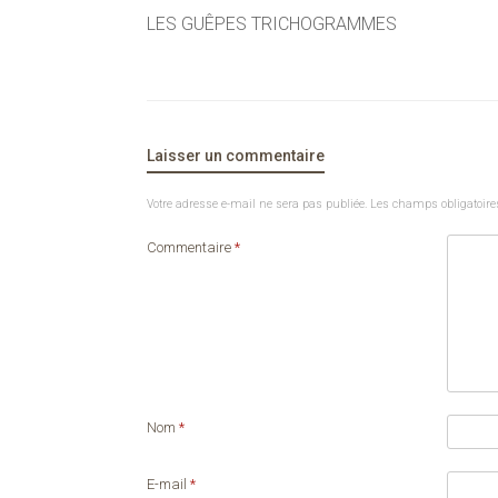
LES GUÊPES TRICHOGRAMMES
Laisser un commentaire
Votre adresse e-mail ne sera pas publiée.
Les champs obligatoire
Commentaire
*
Nom
*
E-mail
*