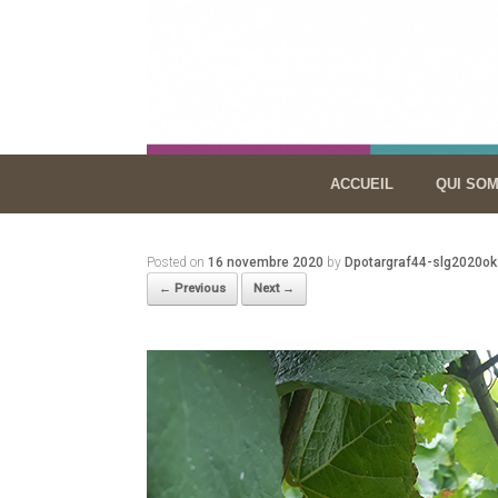
Skip
to
content
ACCUEIL
QUI SO
Posted on
16 novembre 2020
by
Dpotargraf44-slg2020ok
← Previous
Next →